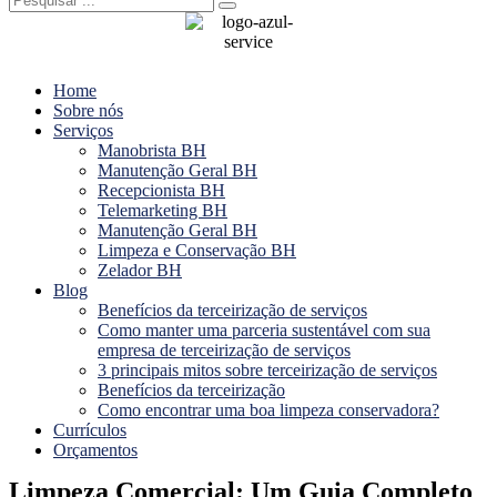
Menu
Home
Sobre nós
Serviços
Manobrista BH
Manutenção Geral BH
Recepcionista BH
Telemarketing BH
Manutenção Geral BH
Limpeza e Conservação BH
Zelador BH
Blog
Benefícios da terceirização de serviços
Como manter uma parceria sustentável com sua
empresa de terceirização de serviços
3 principais mitos sobre terceirização de serviços
Benefícios da terceirização
Como encontrar uma boa limpeza conservadora?
Currículos
Orçamentos
Limpeza Comercial: Um Guia Completo