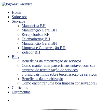
Menu
Home
Sobre nós
Serviços
Manobrista BH
Manutenção Geral BH
Recepcionista BH
Telemarketing BH
Manutenção Geral BH
Limpeza e Conservação BH
Zelador BH
Blog
Benefícios da terceirização de serviços
Como manter uma parceria sustentável com sua
empresa de terceirização de serviços
3 principais mitos sobre terceirização de serviços
Benefícios da terceirização
Como encontrar uma boa limpeza conservadora?
Currículos
Orçamentos