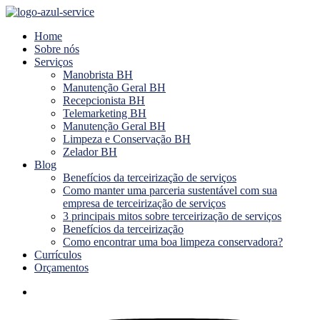
Menu
Home
Sobre nós
Serviços
Manobrista BH
Manutenção Geral BH
Recepcionista BH
Telemarketing BH
Manutenção Geral BH
Limpeza e Conservação BH
Zelador BH
Blog
Benefícios da terceirização de serviços
Como manter uma parceria sustentável com sua
empresa de terceirização de serviços
3 principais mitos sobre terceirização de serviços
Benefícios da terceirização
Como encontrar uma boa limpeza conservadora?
Currículos
Orçamentos