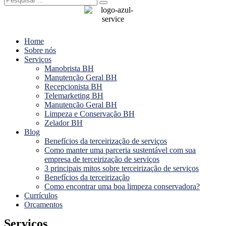
Menu
Home
Sobre nós
Serviços
Manobrista BH
Manutenção Geral BH
Recepcionista BH
Telemarketing BH
Manutenção Geral BH
Limpeza e Conservação BH
Zelador BH
Blog
Benefícios da terceirização de serviços
Como manter uma parceria sustentável com sua
empresa de terceirização de serviços
3 principais mitos sobre terceirização de serviços
Benefícios da terceirização
Como encontrar uma boa limpeza conservadora?
Currículos
Orçamentos
Serviços