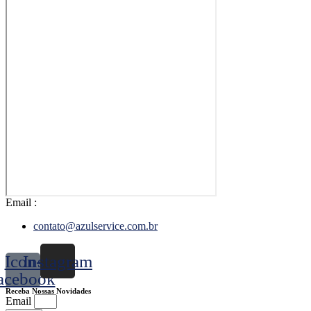
Email :
contato@azulservice.com.br
Icon-
Instagram
acebook
Receba Nossas Novidades
Email